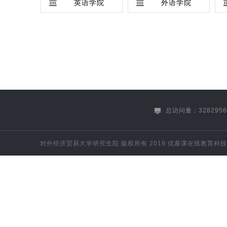
英语学院
外语学院
保险学院
马克思主义学院
文学与国际传播学院
体育部
总访问量：3282956
对外经济贸易大学研究生院
版权所有 2019
优慕课在线教育科技