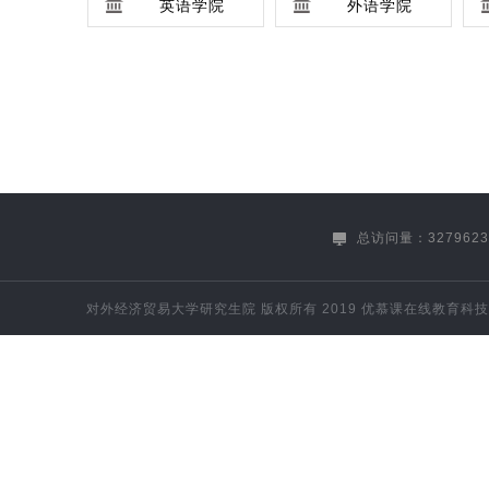
英语学院
外语学院
保险学院
马克思主义学院
文学与国际传播学院
体育部
总访问量：3279623
对外经济贸易大学研究生院
版权所有 2019
优慕课在线教育科技