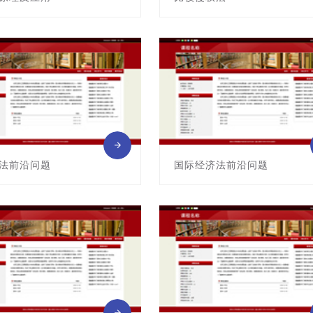
G04027001
课程编号:G04145003
: 王叶
主讲教师: 钱子瑜
法前沿问题
国际经济法前沿问题
G04145007
课程编号:G04145008
: 陈卫东
主讲教师: 左海聪