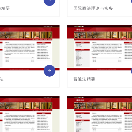
法精要
国际商法理论与实务
G04145010
课程编号:G04145011
: 龚红柳
主讲教师: 丁丁
法
普通法精要
G04145012
课程编号:G04145013
: 徐海燕
主讲教师: Arthur