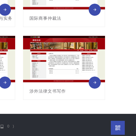
与实务
国际商事仲裁法
课程编号:G04145020
主讲教师: 薛源
涉外法律文书写作
课程编号:G04145023
主讲教师: 汉坤律所
0
)