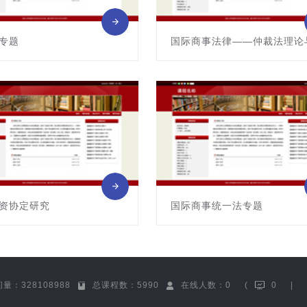
专题
国际商事法律——仲裁法理论
G04145016
课程编号:G04145019
: 刘刚仿
主讲教师: 冯辉（女）
资协定研究
国际商事统一法专题
G04145021
课程编号:G04145022
: 池漫郊
主讲教师: 左海聪
量：328108988
总课程数：5990
在线人数：0
(
0
|