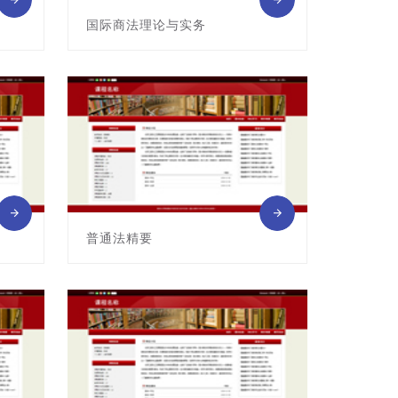
国际商法理论与实务
课程编号:G04145011
主讲教师: 王军
普通法精要
课程编号:G04145013
主讲教师: 阿瑟·丘